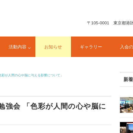
〒105-0001 東京都
活動内容
お知らせ
ギャラリー
入会
 「色彩が人間の心や脳に与える影響について」
新
)勉強会 「色彩が人間の心や脳に
」