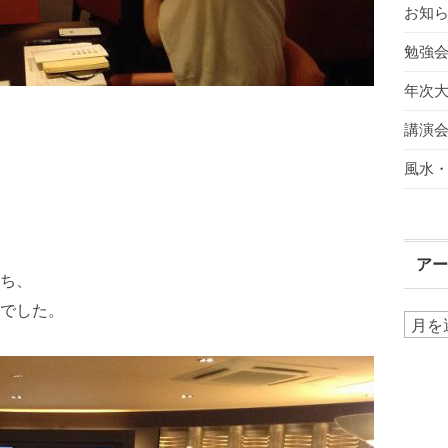
お知
勉強
年次
講演
風水
ア
ち、
でした。
ア
ー
カ
イ
ブ