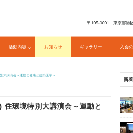
〒105-0001 東京都
活動内容
お知らせ
ギャラリー
入会
境特別大講演会～運動と健康と建築医学～
新
日) 住環境特別大講演会～運動と