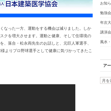
お知
勉強
年次
くなった一方、運動をする機会は減りました。しか
講演
スクを増大させます。運動と健康、そして住環境の
風水
を、落合・松永両先生のお話しと、元巨人軍選手、
保様よりプロ野球選手として健康に気づかってきたこ
ア
ア
ー
カ
イ
ブ