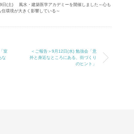
9日(土) 風水・建築医学アカデミーを開催しました～心も
も住環境が大きく影響している～
会「室
＜ご報告＞9月12日(水) 勉強会「意
あな
外と身近なところにある、街づくり
」
のヒント」