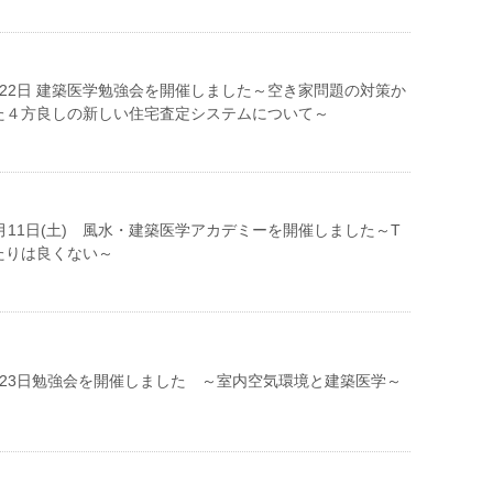
22日 建築医学勉強会を開催しました～空き家問題の対策か
た４方良しの新しい住宅査定システムについて～
月11日(土) 風水・建築医学アカデミーを開催しました～T
たりは良くない～
月23日勉強会を開催しました ～室内空気環境と建築医学～