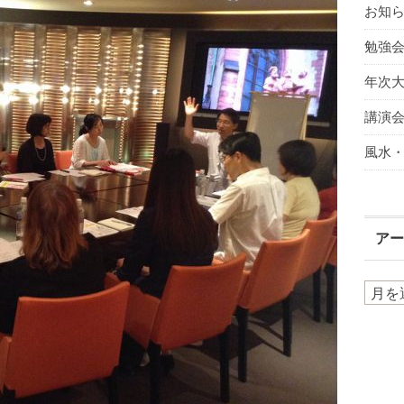
お知
勉強
年次
講演
風水
ア
ア
ー
カ
イ
ブ