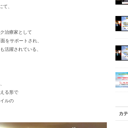
にて、
ク治療家として
両面をサポートされ、
も活躍されている、
、
える形で
イルの
カ