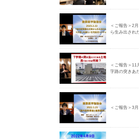
＜ご報告＞2月
ら生み出され
＜ご報告＞11
字路の突きあ
＜ご報告＞3