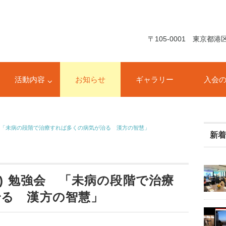
〒105-0001 東京都
活動内容
お知らせ
ギャラリー
入会
強会 「未病の段階で治療すれば多くの病気が治る 漢方の智慧」
新
火) 勉強会 「未病の段階で治療
治る 漢方の智慧」